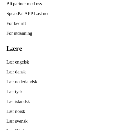
Bli partner med oss
SpeakPal APP Last ned
For bedrift
For utdanning
Lære
Lær engelsk
Lær dansk
Lær nederlandsk
Lær tysk
Lær islandsk
Lær norsk
Lær svensk