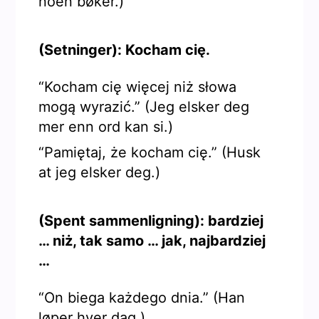
noen bøker.)
(Setninger): Kocham cię.
“Kocham cię więcej niż słowa
mogą wyrazić.” (Jeg elsker deg
mer enn ord kan si.)
“Pamiętaj, że kocham cię.” (Husk
at jeg elsker deg.)
(Spent sammenligning): bardziej
… niż, tak samo … jak, najbardziej
…
“On biega każdego dnia.” (Han
løper hver dag.)