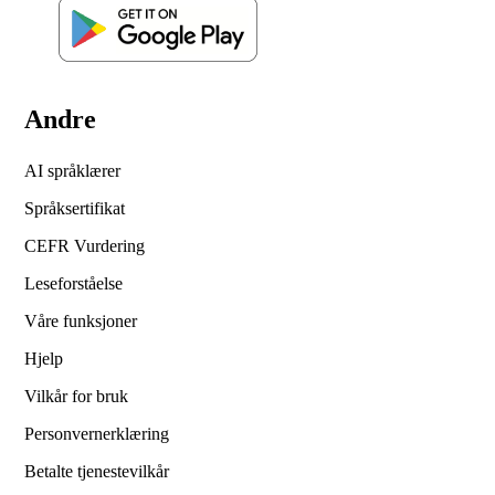
Andre
AI språklærer
Språksertifikat
CEFR Vurdering
Leseforståelse
Våre funksjoner
Hjelp
Vilkår for bruk
Personvernerklæring
Betalte tjenestevilkår