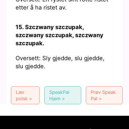
etter å ha ristet av.
15. Szczwany szczupak,
szczwany szczupak, szczwany
szczupak.
Oversett: Sly gjedde, slu gjedde,
slu gjedde.
Lær
SpeakPal
Prøv Speak
polsk >
Hjem >
Pal >