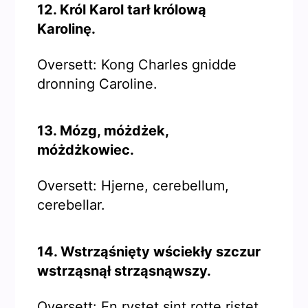
12. Król Karol tarł królową
Karolinę.
Oversett: Kong Charles gnidde
dronning Caroline.
13. Mózg, móżdżek,
móżdżkowiec.
Oversett: Hjerne, cerebellum,
cerebellar.
14. Wstrząśnięty wściekły szczur
wstrząsnął strząsnąwszy.
Oversett: En rystet sint rotte ristet