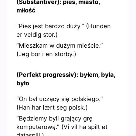
(Substantiver): pies, miasto,
miłość
“Pies jest bardzo duży.” (Hunden
er veldig stor.)
“Mieszkam w dużym mieście.”
(Jeg bor i en storby.)
(Perfekt progressiv): byłem, była,
było
“On był uczący się polskiego.”
(Han har lært seg polsk.)
“Będziemy byli grający grę
komputerową.” (Vi vil ha spilt et
dataspill.)