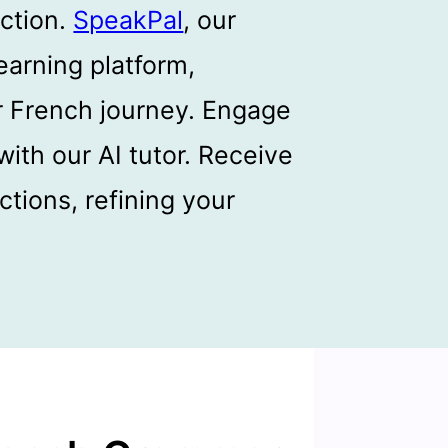
ction.
SpeakPal
, our
earning platform,
r French journey. Engage
with our AI tutor. Receive
tions, refining your