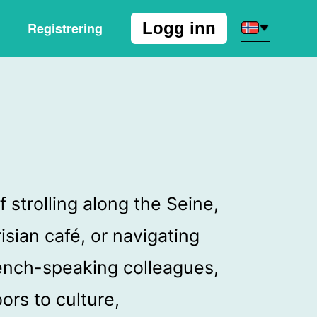
Logg inn
Registrering
strolling along the Seine,
isian café, or navigating
ench-speaking colleagues,
rs to culture,