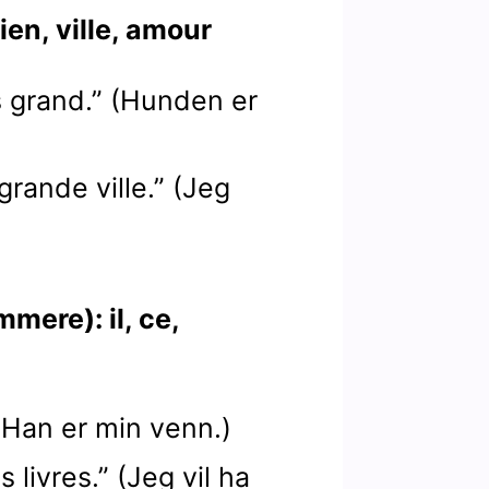
ien, ville, amour
ès grand.” (Hunden er
grande ville.” (Jeg
ere): il, ce,
 (Han er min venn.)
 livres.” (Jeg vil ha