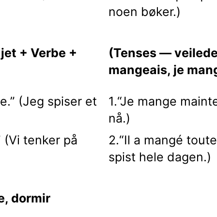
noen bøker.)
jet + Verbe +
(Tenses — veilede
mangeais, je man
.” (Jeg spiser et
1.“Je mange mainte
nå.)
 (Vi tenker på
2.“Il a mangé toute
spist hele dagen.)
e, dormir