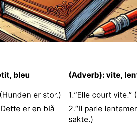
tit, bleu
(Adverb): vite, l
 (Hunden er stor.)
1.“Elle court vite.”
 (Dette er en blå
2.“Il parle lenteme
sakte.)