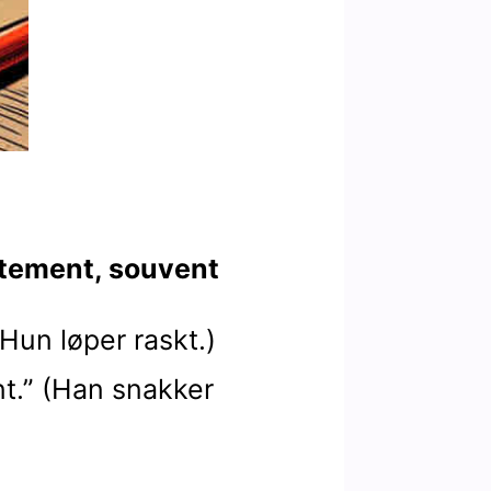
entement, souvent
 (Hun løper raskt.)
nt.” (Han snakker