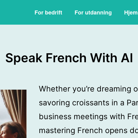
For bedrift
For utdanning
Hjem
Speak French With AI
Whether you’re dreaming of 
savoring croissants in a Par
business meetings with Fr
mastering French opens doo