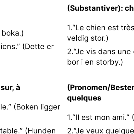
(Substantiver): ch
1.“Le chien est tr
r boka.)
veldig stor.)
 viens.” (Dette er
2.“Je vis dans une 
bor i en storby.)
sur, à
(Pronomen/Bestemm
quelques
ble.” (Boken ligger
1.“Il est mon ami.”
 table.” (Hunden
2.“Je veux quelques