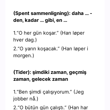
(Spent sammenligning): daha … -
den, kadar … gibi, en …
1.“O her gün koşar.” (Han løper
hver dag.)
2.“O yarın koşacak.” (Han løper i
morgen.)
(Tider): şimdiki zaman, geçmiş
zaman, gelecek zaman
1.“Ben şimdi çalışıyorum.” (Jeg
jobber nå.)
2.“O bütün gün çalıştı.” (Han har