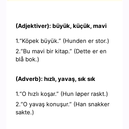
(Adjektiver): büyük, küçük, mavi
1.“Köpek büyük.” (Hunden er stor.)
2.“Bu mavi bir kitap.” (Dette er en
blå bok.)
(Adverb): hızlı, yavaş, sık sık
1.“O hızlı koşar.” (Hun løper raskt.)
2.“O yavaş konuşur.” (Han snakker
sakte.)