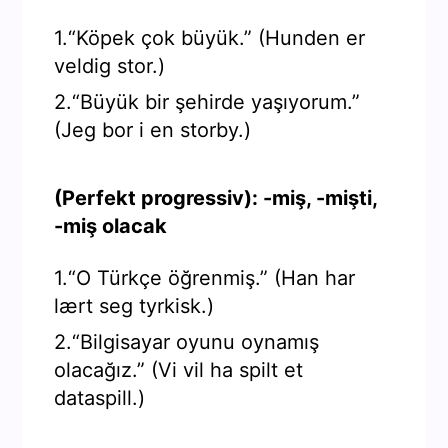
1.“Köpek çok büyük.” (Hunden er
veldig stor.)
2.“Büyük bir şehirde yaşıyorum.”
(Jeg bor i en storby.)
(Perfekt progressiv): -miş, -mişti,
-miş olacak
1.“O Türkçe öğrenmiş.” (Han har
lært seg tyrkisk.)
2.“Bilgisayar oyunu oynamış
olacağız.” (Vi vil ha spilt et
dataspill.)