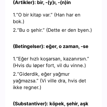
(Artikler): bir, -(y)ı, -(n)in
1.“O bir kitap var.” (Han har en
bok.)
2.“Bu o şehir.” (Dette er den byen.)
(Betingelser): eğer, o zaman, -se
1.“Eğer hızlı koşarsan, kazanırsın.”
(Hvis du løper fort, vil du vinne.)
2.“Giderdik, eğer yağmur
yağmazsa.” (Vi ville dra, hvis det
ikke regner.)
(Substantiver): köpek, şehir, aşk