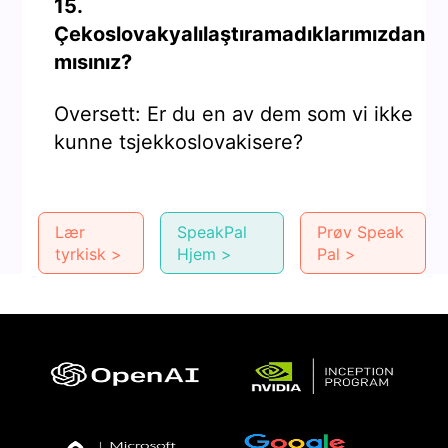
15.
Çekoslovakyalılaştıramadıklarımızdan
mısınız?
Oversett: Er du en av dem som vi ikke
kunne tsjekkoslovakisere?
Lær
SpeakPal
Prøv Speak
tyrkisk >
Hjem >
Pal >