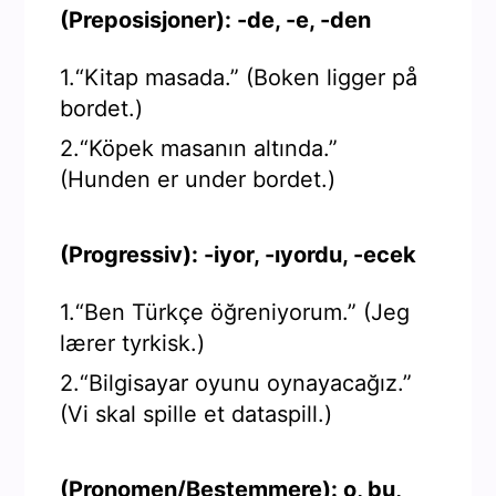
(Preposisjoner): -de, -e, -den
1.“Kitap masada.” (Boken ligger på
bordet.)
2.“Köpek masanın altında.”
(Hunden er under bordet.)
(Progressiv): -iyor, -ıyordu, -ecek
1.“Ben Türkçe öğreniyorum.” (Jeg
lærer tyrkisk.)
2.“Bilgisayar oyunu oynayacağız.”
(Vi skal spille et dataspill.)
(Pronomen/Bestemmere): o, bu,