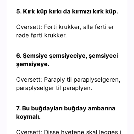
5. Kırk küp kırkı da kırmızı kırk küp.
Oversett: Førti krukker, alle førti er
røde førti krukker.
6. Şemsiye şemsiyeciye, şemsiyeci
şemsiyeye.
Oversett: Paraply til paraplyselgeren,
paraplyselger til paraplyen.
7. Bu buğdayları buğday ambarına
koymalı.
Oversett: Disse hvetene skal legges i