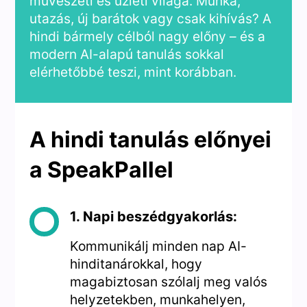
művészeti és üzleti világa. Munka,
utazás, új barátok vagy csak kihívás? A
hindi bármely célból nagy előny – és a
modern AI-alapú tanulás sokkal
elérhetőbbé teszi, mint korábban.
A hindi tanulás előnyei
a SpeakPallel
1. Napi beszédgyakorlás:
Kommunikálj minden nap AI-
hinditanárokkal, hogy
magabiztosan szólalj meg valós
helyzetekben, munkahelyen,