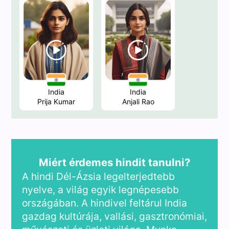
India
India
Prija Kumar
Anjali Rao
Miért érdemes hindit tanulni?
A hindi Dél-Ázsia legelterjedtebb
nyelve, a világ egyik legnépesebb
országában. A hindivel feltárul India
gazdag kultúrája, vallási, gasztronómiai,