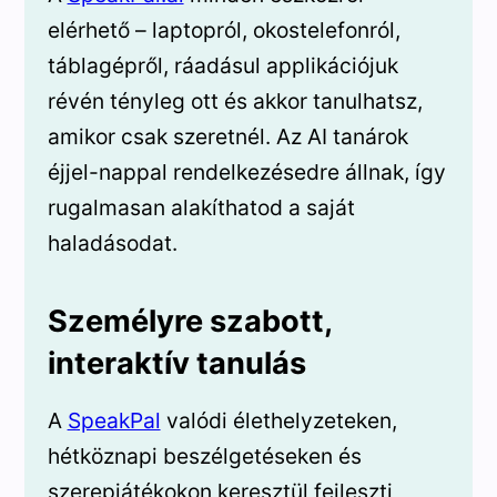
elérhető – laptopról, okostelefonról,
táblagépről, ráadásul applikációjuk
révén tényleg ott és akkor tanulhatsz,
amikor csak szeretnél. Az AI tanárok
éjjel-nappal rendelkezésedre állnak, így
rugalmasan alakíthatod a saját
haladásodat.
Személyre szabott,
interaktív tanulás
A
SpeakPal
valódi élethelyzeteken,
hétköznapi beszélgetéseken és
szerepjátékokon keresztül fejleszti