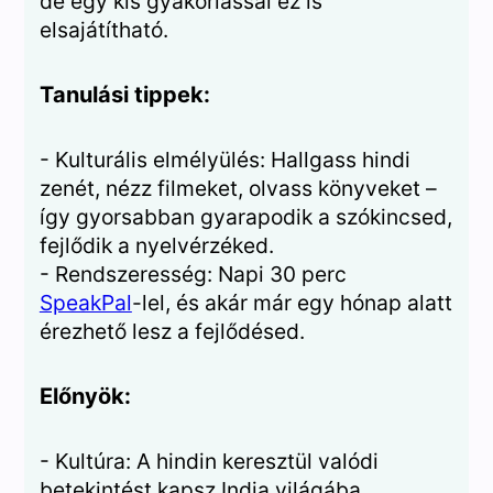
de egy kis gyakorlással ez is
elsajátítható.
Tanulási tippek:
- Kulturális elmélyülés: Hallgass hindi
zenét, nézz filmeket, olvass könyveket –
így gyorsabban gyarapodik a szókincsed,
fejlődik a nyelvérzéked.
- Rendszeresség: Napi 30 perc
SpeakPal
-lel, és akár már egy hónap alatt
érezhető lesz a fejlődésed.
Előnyök:
- Kultúra: A hindin keresztül valódi
betekintést kapsz India világába.