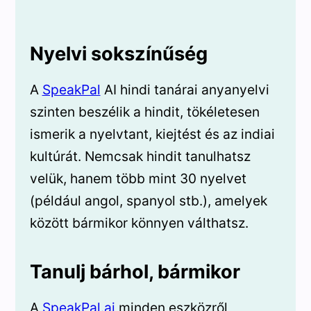
Nyelvi sokszínűség
A
SpeakPal
AI hindi tanárai anyanyelvi
szinten beszélik a hindit, tökéletesen
ismerik a nyelvtant, kiejtést és az indiai
kultúrát. Nemcsak hindit tanulhatsz
velük, hanem több mint 30 nyelvet
(például angol, spanyol stb.), amelyek
között bármikor könnyen válthatsz.
Tanulj bárhol, bármikor
A
SpeakPal.ai
minden eszközről