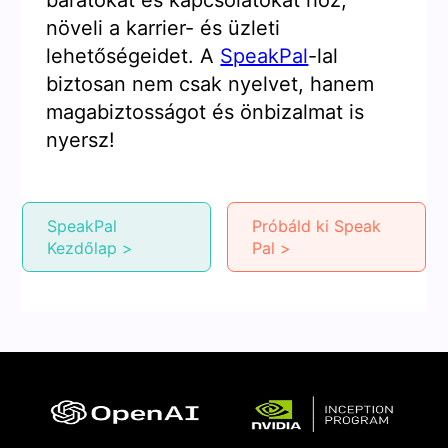
barátokat és kapcsolatokat hoz,
növeli a karrier- és üzleti
lehetőségeidet. A
SpeakPal
-lal
biztosan nem csak nyelvet, hanem
magabiztosságot és önbizalmat is
nyersz!
SpeakPal
Próbáld ki Speak
Kezdőlap >
Pal >