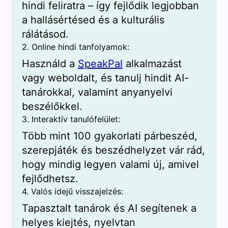
hindi feliratra – így fejlődik legjobban
a hallásértésed és a kulturális
rálátásod.
2. Online hindi tanfolyamok:
Használd a
SpeakPal
alkalmazást
vagy weboldalt, és tanulj hindit AI-
tanárokkal, valamint anyanyelvi
beszélőkkel.
3. Interaktív tanulófelület:
Több mint 100 gyakorlati párbeszéd,
szerepjáték és beszédhelyzet vár rád,
hogy mindig legyen valami új, amivel
fejlődhetsz.
4. Valós idejű visszajelzés:
Tapasztalt tanárok és AI segítenek a
helyes kiejtés, nyelvtan