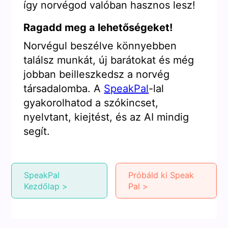
így norvégod valóban hasznos lesz!
Ragadd meg a lehetőségeket!
Norvégul beszélve könnyebben
találsz munkát, új barátokat és még
jobban beilleszkedsz a norvég
társadalomba. A
SpeakPal
-lal
gyakorolhatod a szókincset,
nyelvtant, kiejtést, és az AI mindig
segít.
SpeakPal
Próbáld ki Speak
Kezdőlap >
Pal >