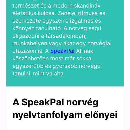
természet és a modern skandináv
életstílus kulcsa. Zenéje, ritmusa és
szerkezete egyszerre izgalmas és
könnyen tanulható. A norvég segít
eligazodni a társadalomban,
munkahelyen vagy akár egy norvégiai
utazáson is. A
SpeakPal
AI-nak
köszönhetően most már sokkal
egyszerűbb és gyorsabb norvégul
tanulni, mint valaha.
A SpeakPal norvég
nyelvtanfolyam előnyei