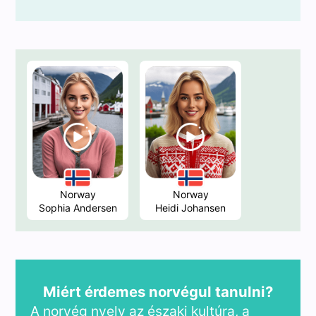
Norway
Norway
Sophia Andersen
Heidi Johansen
Miért érdemes norvégul tanulni?
A norvég nyelv az északi kultúra, a