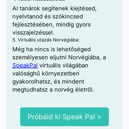
AI tanárok segítenek kiejtésed,
nyelvtanod és szókincsed
fejlesztésében, mindig gyors
visszajelzéssel.
5. Virtuális utazás Norvégiába:
Még ha nincs is lehetőséged
személyesen eljutni Norvégiába, a
SpeakPal
virtuális világában
valósághű környezetben
gyakorolhatsz, és mindent
megtudhatsz a norvég életről.
Próbáld ki Speak Pal >