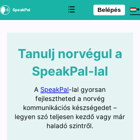
Belépés
SpeakPal
Tanulj norvégul a
SpeakPal-lal
A
SpeakPal
-lal gyorsan
fejlesztheted a norvég
kommunikációs készségedet –
legyen szó teljesen kezdő vagy már
haladó szintről.