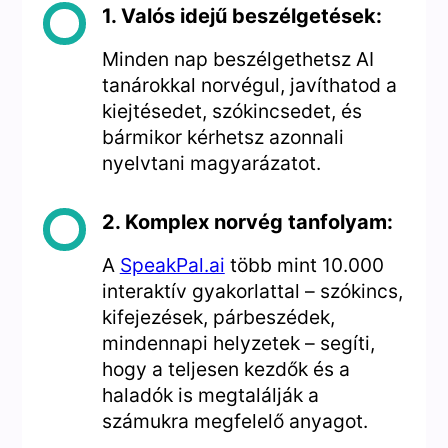
1. Valós idejű beszélgetések:
Minden nap beszélgethetsz AI
tanárokkal norvégul, javíthatod a
kiejtésedet, szókincsedet, és
bármikor kérhetsz azonnali
nyelvtani magyarázatot.
2. Komplex norvég tanfolyam:
A
SpeakPal.ai
több mint 10.000
interaktív gyakorlattal – szókincs,
kifejezések, párbeszédek,
mindennapi helyzetek – segíti,
hogy a teljesen kezdők és a
haladók is megtalálják a
számukra megfelelő anyagot.