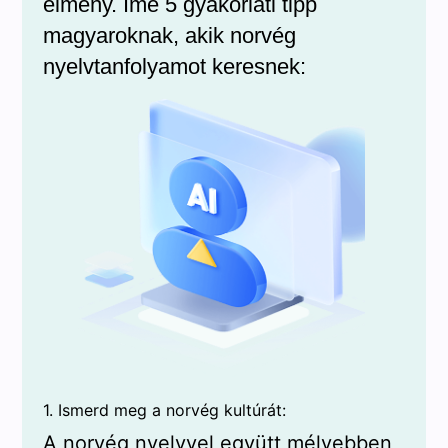
élmény. Íme 5 gyakorlati tipp
magyaroknak, akik norvég
nyelvtanfolyamot keresnek:
1. Ismerd meg a norvég kultúrát:
A norvég nyelvvel együtt mélyebben