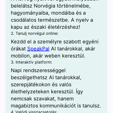
belelátsz Norvégia történelmébe,
hagyományaiba, mondáiba és a
csodálatos természetbe. A nyelv a
kapu az északi életérzéshez!
2. Tanulj norvégul online:
Kezdd el a személyre szabott egyéni
órákat
SpeakPal
AI tanárokkal, akár
mobilon, akár weben keresztül.
3. Interaktív platform:
Napi rendszerességgel
beszélgethetsz AI tanárokkal,
szerepjátékokon és valós
élethelyzeteken keresztül. Így
nemcsak szavakat, hanem
magabiztos kommunikációt is tanulsz.
4. Valódi visszacsatolás: