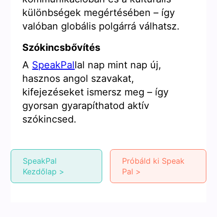
különbségek megértésében – így
valóban globális polgárrá válhatsz.
Szókincsbővítés
A
SpeakPal
lal nap mint nap új,
hasznos angol szavakat,
kifejezéseket ismersz meg – így
gyorsan gyarapíthatod aktív
szókincsed.
SpeakPal
Próbáld ki Speak
Kezdőlap >
Pal >