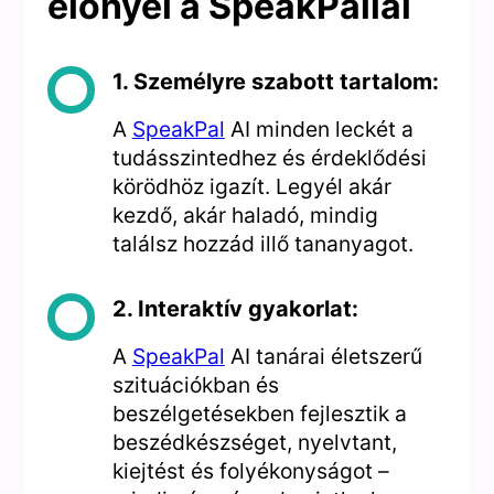
előnyei a SpeakPallal
1. Személyre szabott tartalom:
A
SpeakPal
AI minden leckét a
tudásszintedhez és érdeklődési
körödhöz igazít. Legyél akár
kezdő, akár haladó, mindig
találsz hozzád illő tananyagot.
2. Interaktív gyakorlat:
A
SpeakPal
AI tanárai életszerű
szituációkban és
beszélgetésekben fejlesztik a
beszédkészséget, nyelvtant,
kiejtést és folyékonyságot –