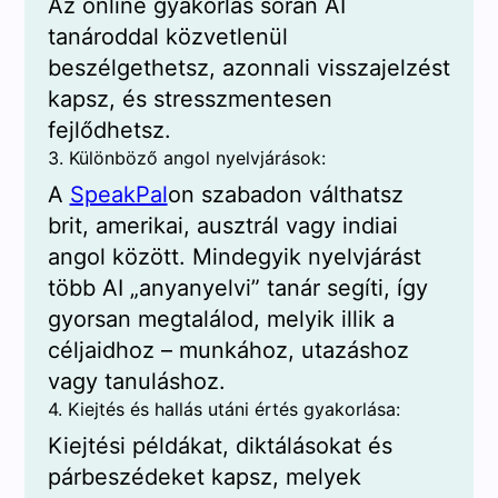
Az online gyakorlás során AI
tanároddal közvetlenül
beszélgethetsz, azonnali visszajelzést
kapsz, és stresszmentesen
fejlődhetsz.
3. Különböző angol nyelvjárások:
A
SpeakPal
on szabadon válthatsz
brit, amerikai, ausztrál vagy indiai
angol között. Mindegyik nyelvjárást
több AI „anyanyelvi” tanár segíti, így
gyorsan megtalálod, melyik illik a
céljaidhoz – munkához, utazáshoz
vagy tanuláshoz.
4. Kiejtés és hallás utáni értés gyakorlása:
Kiejtési példákat, diktálásokat és
párbeszédeket kapsz, melyek