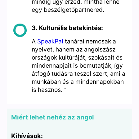
mindig úgy érzed, mintha lenne
egy beszélgetőpartnered.
3. Kulturális betekintés:
A
SpeakPal
tanárai nemcsak a
nyelvet, hanem az angolszász
országok kultúráját, szokásait és
mindennapjait is bemutatják, így
átfogó tudásra teszel szert, ami a
munkában és a mindennapokban
is hasznos.＂
Miért lehet nehéz az angol
Kihívások: