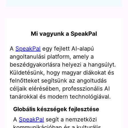
Mi vagyunk a SpeakPal
A
SpeakPal
egy fejlett AI-alapú
angoltanulási platform, amely a
beszédgyakorlásra helyezi a hangsúlyt.
Küldetésünk, hogy magyar diákokat és
felnőtteket segítsünk az angoltudás
céljaik elérésében, professzionális AI
tanárokkal és modern technológiával.
Globális készségek fejlesztése
A
SpeakPal
segít a nemzetközi
kommunikációban és a kulturális