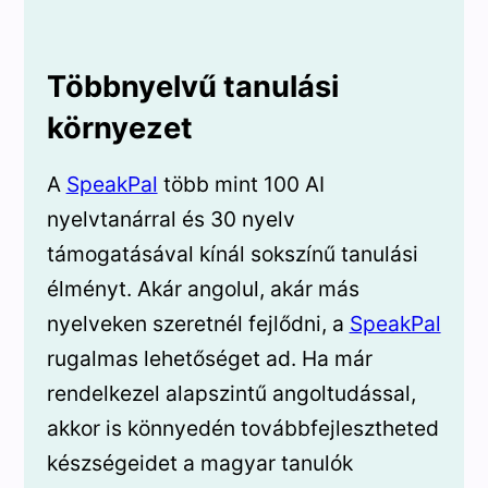
Többnyelvű tanulási
környezet
A
SpeakPal
több mint 100 AI
nyelvtanárral és 30 nyelv
támogatásával kínál sokszínű tanulási
élményt. Akár angolul, akár más
nyelveken szeretnél fejlődni, a
SpeakPal
rugalmas lehetőséget ad. Ha már
rendelkezel alapszintű angoltudással,
akkor is könnyedén továbbfejlesztheted
készségeidet a magyar tanulók