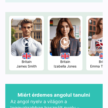
Britain
Britain
Britai
James Smith
Izabella Jones
Emma Tho
Miért érdemes angolul tanulni
Az angol nyelv a világon a
leggyakrabban használt nyelv –