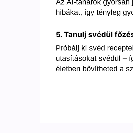
Az AI-tanárok gyorsan ja
hibákat, így tényleg gy
5. Tanulj svédül főzé
Próbálj ki svéd recepte
utasításokat svédül – 
életben bővítheted a s