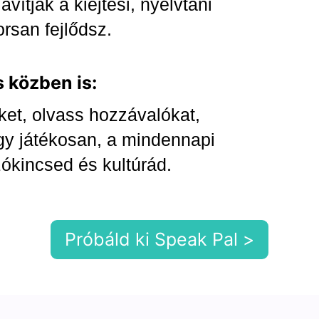
vítják a kiejtési, nyelvtani
orsan fejlődsz.
s közben is:
ket, olvass hozzávalókat,
így játékosan, a mindennapi
zókincsed és kultúrád.
Próbáld ki Speak Pal >