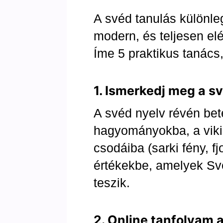
A svéd tanulás különle
modern, és teljesen el
Íme 5 praktikus tanács,
1. Ismerkedj meg a sv
A svéd nyelv révén bet
hagyományokba, a viki
csodáiba (sarki fény, f
értékekbe, amelyek Sv
teszik.
2. Online tanfolyam 