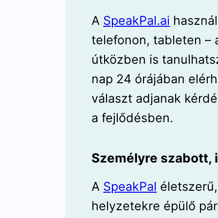
A
SpeakPal.ai
használ
telefonon, tableten – 
útközben is tanulhats
nap 24 órájában elér
választ adjanak kérd
a fejlődésben.
Személyre szabott, i
A
SpeakPal
életszerű
helyzetekre épülő pá