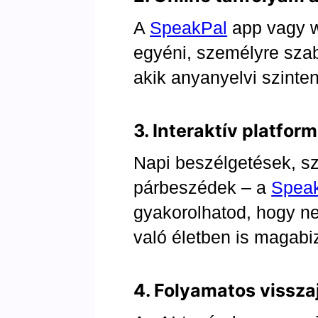
A
SpeakPal
app vagy w
egyéni, személyre szab
akik anyanyelvi szinte
3. Interaktív platform
Napi beszélgetések, sz
párbeszédek – a
Spea
gyakorolhatod, hogy n
való életben is magabi
4. Folyamatos vissza