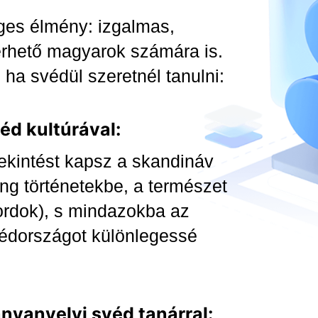
ges élmény: izgalmas,
érhető magyarok számára is.
 ha svédül szeretnél tanulni:
éd kultúrával:
ekintést kapsz a skandináv
ng történetekbe, a természet
jordok), s mindazokba az
édországot különlegessé
anyanyelvi svéd tanárral: