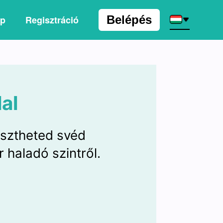
Belépés
ap
Regisztráció
al
esztheted svéd
 haladó szintről.