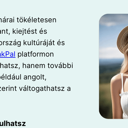
árai tökéletesen
nt, kiejtést és
ország kultúráját és
kPal
platformon
hatsz, hanem további
éldául angolt,
zerint váltogathatsz a
nulhatsz