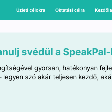
Üzleti célokra
Oktatási célra
Kezdől
anulj svédül a SpeakPal-l
gítségével gyorsan, hatékonyan fejl
 legyen szó akár teljesen kezdő, akár