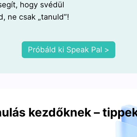
segít, hogy svédül
d, ne csak „tanuld”!
Próbáld ki Speak Pal >
ulás kezdőknek – tippe