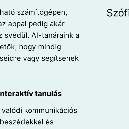
Szóf
ható számítógépen,
az appal pedig akár
z svédül. AI-tanáraink a
hetők, hogy mindig
éseidre vagy segítsenek
nteraktív tanulás
, valódi kommunikációs
rbeszédekkel és