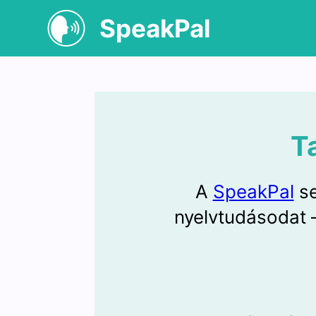
SpeakPal
T
A
SpeakPal
se
nyelvtudásodat –