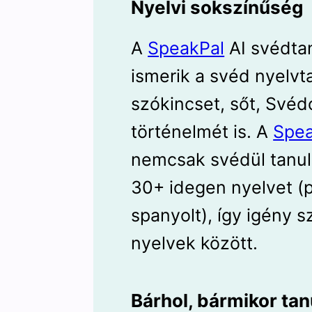
Nyelvi sokszínűség
A
SpeakPal
AI svédtan
ismerik a svéd nyelvta
szókincset, sőt, Svéd
történelmét is. A
Spea
nemcsak svédül tanul
30+ idegen nyelvet (p
spanyolt), így igény s
nyelvek között.
Bárhol, bármikor ta