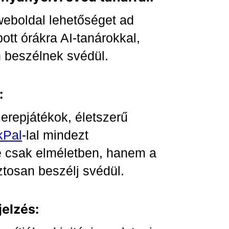
eboldal lehetőséget ad
ott órákra AI-tanárokkal,
n beszélnek svédül.
:
erepjátékok, életszerű
kPal
-lal mindezt
e csak elméletben, hanem a
ztosan beszélj svédül.
jelzés: