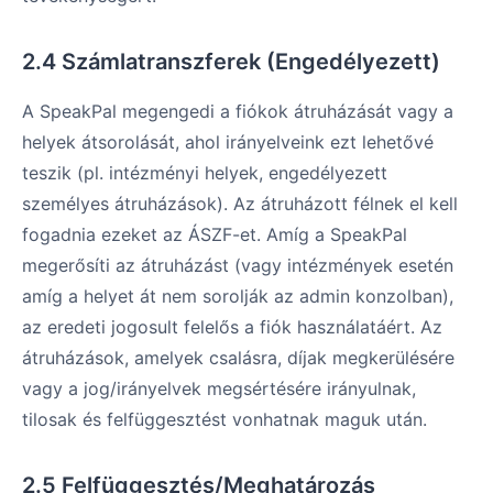
2.4 Számlatranszferek (Engedélyezett)
A SpeakPal megengedi a fiókok átruházását vagy a
helyek átsorolását, ahol irányelveink ezt lehetővé
teszik (pl. intézményi helyek, engedélyezett
személyes átruházások). Az átruházott félnek el kell
fogadnia ezeket az ÁSZF-et. Amíg a SpeakPal
megerősíti az átruházást (vagy intézmények esetén
amíg a helyet át nem sorolják az admin konzolban),
az eredeti jogosult felelős a fiók használatáért. Az
átruházások, amelyek csalásra, díjak megkerülésére
vagy a jog/irányelvek megsértésére irányulnak,
tilosak és felfüggesztést vonhatnak maguk után.
2.5 Felfüggesztés/Meghatározás