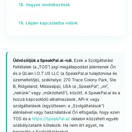
18. Vegyes rendelkezések
19. Lépjen kapcsolatba velünk
Üdvözöljük a SpeakPal.ai-nál.
Ezek a Szolgáltatási
Feltételek (a „TOS”) jogi megállapodást jelentenek Ön
és a QLian I.O.T US LLC (a SpeakPal.ai tulajdonosa és
üzemeltetője), székhelye: 270 Trace Colony Park, Ste
B, Ridgeland, Mississippi, USA (a „SpeakPal”, „mi”,
„nekünk” vagy „működtető”), között. A SpeakPal.ai és a
hozzá kapcsolódó alkalmazások, API-k vagy
szolgáltatások (együttesen: a „Szolgáltatások”)
elérésével vagy használatával Ön elfogadja, hogy ezen
TOS és a
https://SpeakPal.ai/
oldalon közzétett egyéb
szabályzataink kötelezik. Ha nem ért egyet, ne
használja a Szolgáltatásokat.