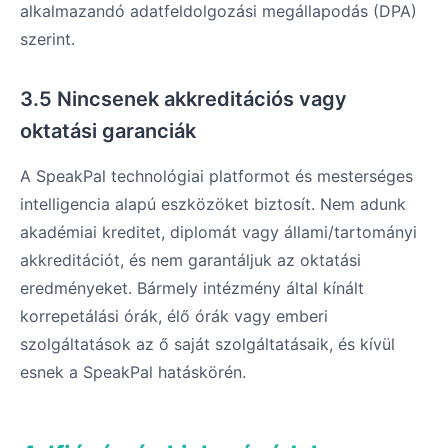
alkalmazandó adatfeldolgozási megállapodás (DPA)
szerint.
3.5 Nincsenek akkreditációs vagy
oktatási garanciák
A SpeakPal technológiai platformot és mesterséges
intelligencia alapú eszközöket biztosít. Nem adunk
akadémiai kreditet, diplomát vagy állami/tartományi
akkreditációt, és nem garantáljuk az oktatási
eredményeket. Bármely intézmény által kínált
korrepetálási órák, élő órák vagy emberi
szolgáltatások az ő saját szolgáltatásaik, és kívül
esnek a SpeakPal hatáskörén.