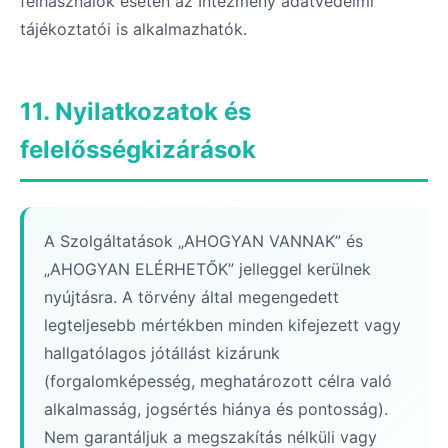
felhasználók esetén az Intézmény adatvédelmi
tájékoztatói is alkalmazhatók.
11. Nyilatkozatok és
felelősségkizárások
A Szolgáltatások „AHOGYAN VANNAK” és
„AHOGYAN ELÉRHETŐK” jelleggel kerülnek
nyújtásra. A törvény által megengedett
legteljesebb mértékben minden kifejezett vagy
hallgatólagos jótállást kizárunk
(forgalomképesség, meghatározott célra való
alkalmasság, jogsértés hiánya és pontosság).
Nem garantáljuk a megszakítás nélküli vagy