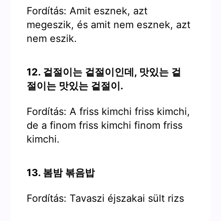
Fordítás: Amit esznek, azt
megeszik, és amit nem esznek, azt
nem eszik.
12. 겉절이는 겉절이인데, 맛있는 겉
절이는 맛있는 겉절이.
Fordítás: A friss kimchi friss kimchi,
de a finom friss kimchi finom friss
kimchi.
13. 봄밤 볶음밥
Fordítás: Tavaszi éjszakai sült rizs