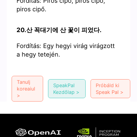
Fordítás: Piros cipő, piros cipő,
piros cipő.
20.산 꼭대기에 산 꽃이 피었다.
Fordítás: Egy hegyi virág virágzott
a hegy tetején.
Tanulj
SpeakPal
Próbáld ki
koreaiul
Kezdőlap >
Speak Pal >
>