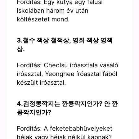
Fordítás: Egy kutya egy falusi
iskolában három év után
költészetet mond.
3.철수 책상 철책상, 영희 책상 영책
상.
Fordítás: Cheolsu íróasztala vasaló
íróasztal, Yeonghee íróasztal fából
készült íróasztal.
4.검정콩깍지는 깐콩깍지인가? 안 깐
콩깍지인가?
Fordítás: A feketebabhüvelyeket
héjak vagy héjak nélkül kapnak?