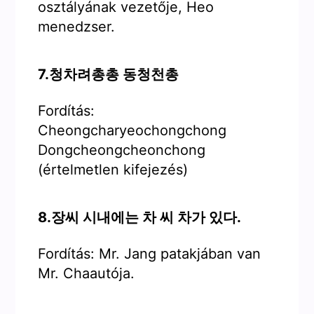
osztályának vezetője, Heo
menedzser.
7.청차려총총 동청천총
Fordítás:
Cheongcharyeochongchong
Dongcheongcheonchong
(értelmetlen kifejezés)
8.장씨 시내에는 차 씨 차가 있다.
Fordítás: Mr. Jang patakjában van
Mr. Chaautója.