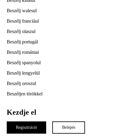
Beszélj kínaiul
Beszélj walesul
Beszélj franciául
Beszélj olaszul
Beszélj portugál
Beszélj romániai
Beszélj spanyolul
Beszélj lengyelül
Beszélj oroszul
Beszéljen törökkel
Kezdje el
Regisztráció
Belépés