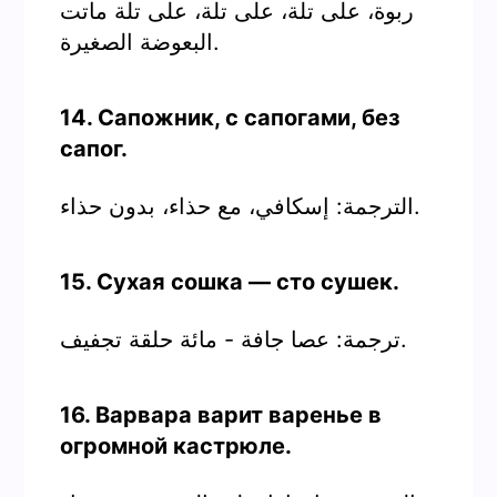
ربوة، على تلة، على تلة، على تلة ماتت
البعوضة الصغيرة.
14. Сапожник, с сапогами, без
сапог.
الترجمة: إسكافي، مع حذاء، بدون حذاء.
15. Сухая сошка — сто сушек.
ترجمة: عصا جافة - مائة حلقة تجفيف.
16. Варвара варит варенье в
огромной кастрюле.