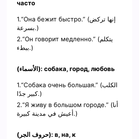
часто
1.“Она бежит быстро.” (إنها تركض
بسرعة.)
2.“Он говорит медленно.” (يتكلم
ببطء.)
(الأسماء): собака, город, любовь
1.“Собака очень большая.” (الكلب
كبير جدًا.)
2.“Я живу в большом городе.” (أنا
أعيش في مدينة كبيرة.)
(حروف الجر): в, на, к