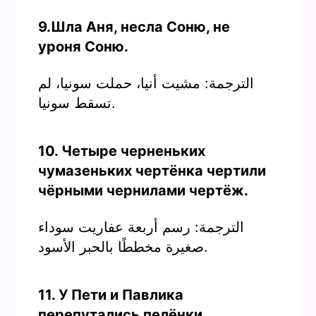
9.Шла Аня, несла Соню, не
уроня Соню.
الترجمة: مشيت أنيا، حملت سونيا، لم
تسقط سونيا.
10. Четыре черненьких
чумазеньких чертёнка чертили
чёрными чернилами чертёж.
الترجمة: رسم أربعة عفاريت سوداء
صغيرة مخططًا بالحبر الأسود.
11. У Пети и Павлика
перепутались пелёнки.