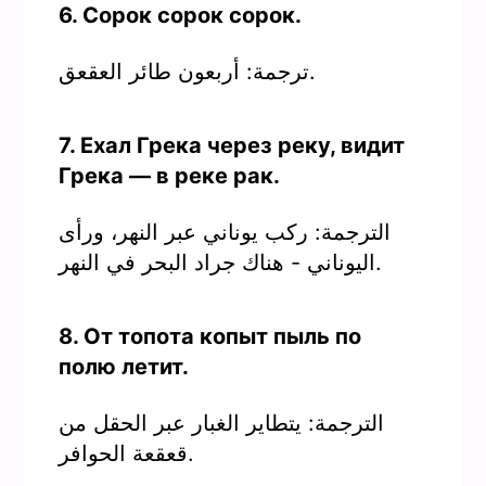
6. Сорок сорок сорок.
ترجمة: أربعون طائر العقعق.
7. Ехал Грека через реку, видит
Грека — в реке рак.
الترجمة: ركب يوناني عبر النهر، ورأى
اليوناني - هناك جراد البحر في النهر.
8. От топота копыт пыль по
полю летит.
الترجمة: يتطاير الغبار عبر الحقل من
قعقعة الحوافر.