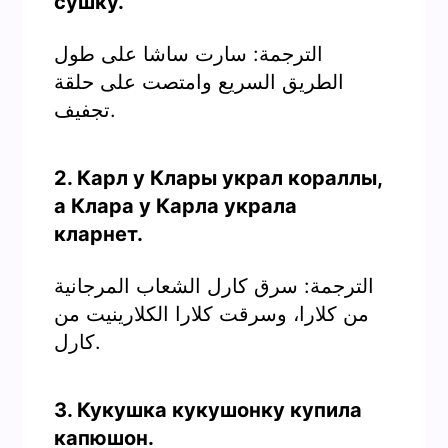
сушку.
الترجمة: سارت ساشا على طول
الطريق السريع وامتصت على حلقة
تجفيف.
2. Карл у Клары украл кораллы,
а Клара у Карла украла
кларнет.
الترجمة: سرق كارل الشعاب المرجانية
من كلارا، وسرقت كلارا الكلارينيت من
كارل.
3. Кукушка кукушонку купила
капюшон.