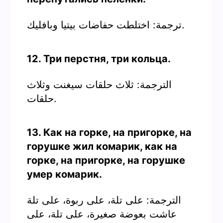
ترجمة: اختلطت حفاضات بيتيا وبافليك.
12. Три перстня, три кольца.
الترجمة: ثلاث حلقات سيغنت وثلاث
حلقات.
13. Как на горке, на пригорке, на
горушке жил комарик, как на
горке, на пригорке, на горушке
умер комарик.
الترجمة: على تلة، على ربوة، على تلة
عاشت بعوضة صغيرة، على تلة، على