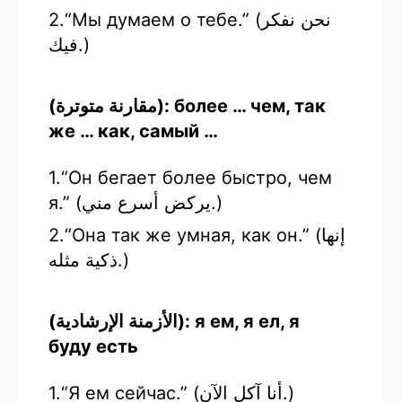
2.“Мы думаем о тебе.” (نحن نفكر
فيك.)
(مقارنة متوترة): более … чем, так
же … как, самый …
1.“Он бегает более быстро, чем
я.” (يركض أسرع مني.)
2.“Она так же умная, как он.” (إنها
ذكية مثله.)
(الأزمنة الإرشادية): я ем, я ел, я
буду есть
1.“Я ем сейчас.” (أنا آكل الآن.)