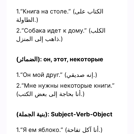
1.“Книга на столе.” (الكتاب على
الطاولة.)
2.“Собака идет к дому.” (الكلب
ذاهب إلى المنزل.)
(الضمائر): он, этот, некоторые
1.“Он мой друг.” (إنه صديقي.)
2.“Мне нужны некоторые книги.”
(أنا بحاجة إلى بعض الكتب.)
(بنية الجملة): Subject-Verb-Object
1.“Я ем яблоко.” (أنا آكل تفاحة.)