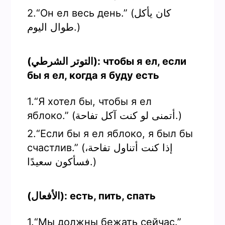
2.“Он ел весь день.” (كان يأكل
طوال اليوم.)
(التوتر الشرطي): чтобы я ел, если
бы я ел, когда я буду есть
1.“Я хотел бы, чтобы я ел
яблоко.” (أتمنى لو كنت آكل تفاحة.)
2.“Если бы я ел яблоко, я был бы
счастлив.” (إذا كنت أتناول تفاحة،
فسأكون سعيدًا.)
(الأفعال): есть, пить, спать
1.“Мы должны бежать сейчас.”