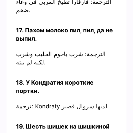
الترجمة: فارفارا تطبخ المربى في وعاء
ضخم.
17. Пахом молоко пил, пил, да не
выпил.
الترجمة: شرب باخوم الحليب وشرب
لكنه لم ينته.
18. У Кондратия короткие
портки.
ترجمة: Kondraty لديها سروال قصير.
19. Шесть шишек на шишкиной