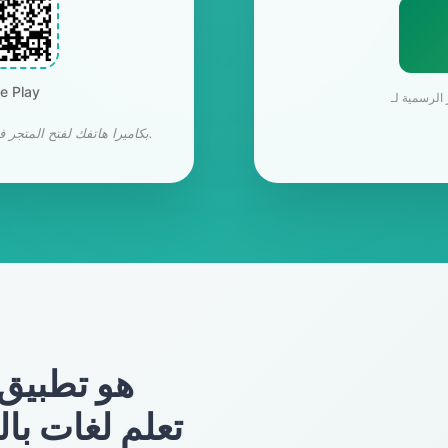
متجر lay
💡 زوار سطح المكتب: امسح رمز الاستجابة السريعة (QR) بكاميرا هاتفك لفتح المتجر فورًا.
تعلم لغات با