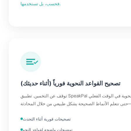
فحسب، بل تستخدمها.
تصحيح القواعد النحوية فورياً (أثناء حديثك)
توقف عن التخمين. تطبيق SpeakPal يمكنه تصحيح القواعد النحوية في الوقت الفعلي
تصحيحات فورية أثناء التحدث
توضِيحات واضحة لقواعد النحو