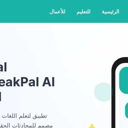
الرئيسية
للتعليم
للأعمال
eakPal AI
ل