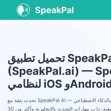
SpeakPal
تحميل تطبيق SpeakPal
(SpeakPal.ai) — Sp
نظامي iOS وAndroid
تحدث بثقة مع SpeakPal AI — تطبيق لتعلم اللغات بالذكاء الاصطناعي
مصمم للمحادثات الحقيقية. درّب مهارات التحدث بالإنجليزية وأكثر من 30