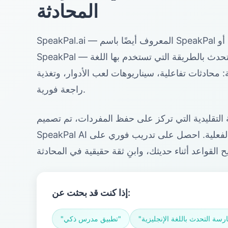
المحادثة
SpeakPal.ai — المعروف أيضًا باسم SpeakPal أو SpeakPal AI أو تطبيق
SpeakPal — يساعدك على ممارسة التحدث بالطريقة التي تستخدم بها اللغة
ية: محادثات تفاعلية، سيناريوهات لعب الأدوار، وتغذية
راجعة فورية.
لتقليدية التي تركز على حفظ المفردات، تم تصميم
SpeakPal AI حول ممارسة التحدث الفعلية. احصل على تدريب فوري على
إذا كنت قد بحثت عن:
"تطبيق مدرس ذكي"