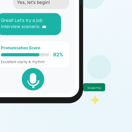
Great! Let's try a job
interview scenario. 💼
Pronunciation Score
92%
Excellent clarity & rhythm!
Google Play