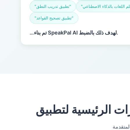
"تطبيق تدريب النطق"
"تطبيق تصحيح القواعد"
…تم بناء SpeakPal AI لهدف ذلك بالضبط.
لمتقدمة