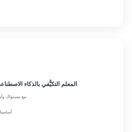
المعلم التكيُّفي بالذكاء الاصطن
تتكيف SpeakPal.ai مع مستواك وأهدافك:
أساسيات
ب