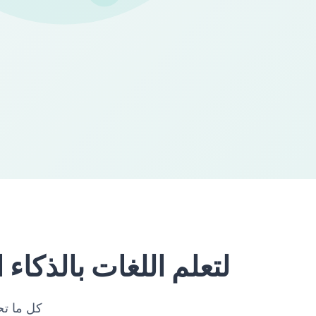
الميزات الرئيسية لتطبيق SpeakPal لتعلم ال
كل ما تح