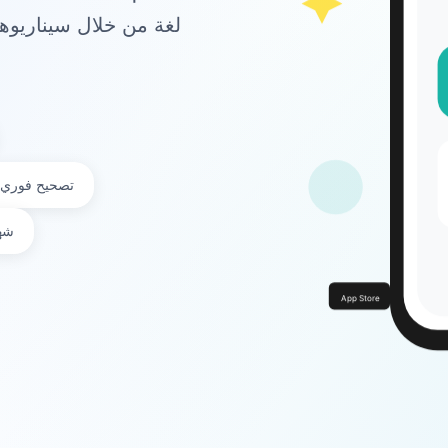
لغة من خلال سيناريوها
تصحيح فوري ل
شها
App Store