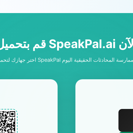
ميل SpeakPal.ai الآن
 تطبيق SpeakPal وابدأ في ممارسة المحادثات الحقيقية اليوم