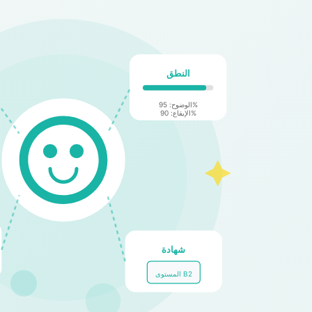
النطق
الوضوح: 95%
الإيقاع: 90%
شهادة
المستوى B2