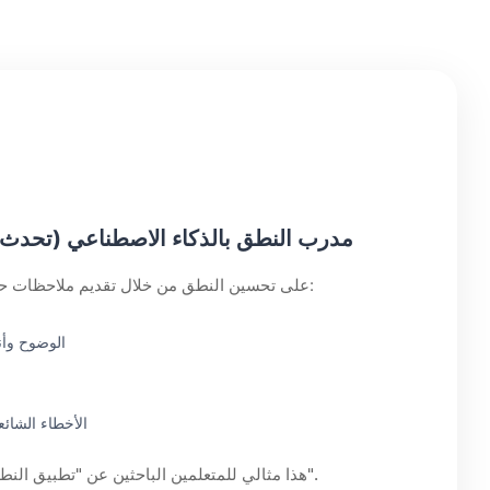
مدرب النطق بالذكاء الاصطناعي (تحدث 
تساعدك SpeakPal AI على تحسين النطق من خلال تقديم ملاحظات حول:
الوضوح وأن
الأخطاء الشائ
هذا مثالي للمتعلمين الباحثين عن "تطبيق النطق" أو "تطبيق تدريب اللكنة".