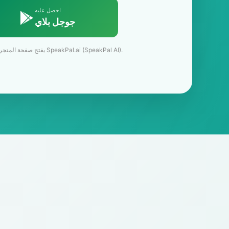
احصل عليه
جوجل بلاي
يفتح صفحة المتجر الرسمية لـ SpeakPal.ai (SpeakPal AI).