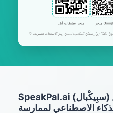
Google P
متجر تطبيقات آبل
SpeakPal.ai (سبِيكْبال) هو تطبيق
لذكاء الاصطناعي لممارسة