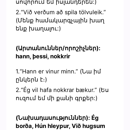
սովորում եմ իսլանդերեն:)
2.“Við verðum að spila tölvuleik.”
(Մենք համակարգչային խաղ
ենք խաղալու:)
(Արտանուններ/որոշիչներ):
hann, þessi, nokkrir
1.“Hann er vinur minn.” (Նա իմ
ընկերն է։)
2.“Ég vil hafa nokkrar bækur.” (Ես
ուզում եմ մի քանի գրքեր:)
(Նախադասություններ): Ég
borða, Hún hleypur, Við hugsum