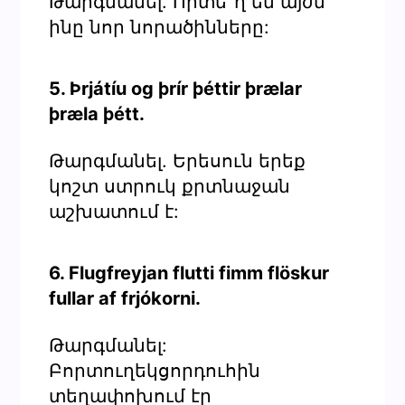
Թարգմանել. Որտե՞ղ են այժմ
ինը նոր նորածինները:
5. Þrjátíu og þrír þéttir þrælar
þræla þétt.
Թարգմանել. Երեսուն երեք
կոշտ ստրուկ քրտնաջան
աշխատում է:
6. Flugfreyjan flutti fimm flöskur
fullar af frjókorni.
Թարգմանել:
Բորտուղեկցորդուհին
տեղափոխում էր