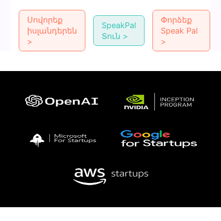
Սովորեք
Փորձեք
SpeakPal
իսլանդերեն
Speak Pal
Տուն >
>
>