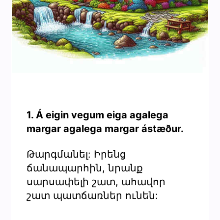
1. Á eigin vegum eiga agalega
margar agalega margar ástæður.
Թարգմանել: Իրենց
ճանապարհին, նրանք
սարսափելի շատ, ահավոր
շատ պատճառներ ունեն: