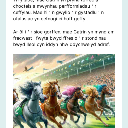
choctels a mwynhau perfformiadau＇r
ceffylau. Mae hi＇n gwylio＇r gystadlu＇n
ofalus ac yn cefnogi ei hoff geffyl.
Ar ôl i＇r sioe gorffen, mae Catrin yn mynd am
frecwast i fwyta bwyd ffres o＇r stondinau
bwyd lleol cyn iddyn nhw ddychwelyd adref.