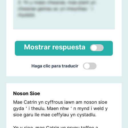
3. Yn y maes chwarae, mae plant yn
chwarae gemau ac yn mwynhau＇r
rhyddid.
Mostrar respuesta
Haga clic para traducir
Noson Sioe
Mae Catrin yn cyffrous iawn am noson sioe
gyda＇i theulu. Maen nhw＇n mynd i weld y
sioe garu lle mae ceffylau yn cystadlu.
Yn y sioe, mae Catrin yn prynu toffee a