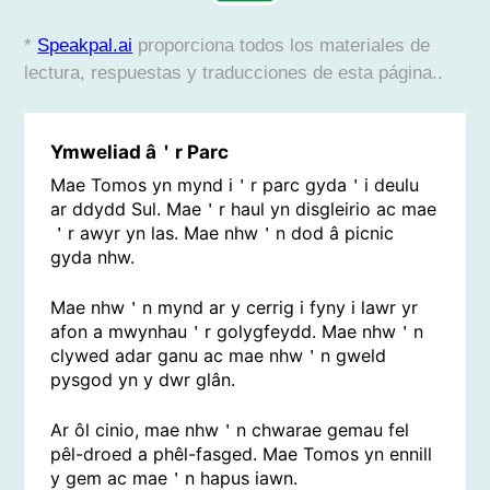
*
Speakpal.ai
proporciona todos los materiales de
lectura, respuestas y traducciones de esta página..
Ymweliad â＇r Parc
Mae Tomos yn mynd i＇r parc gyda＇i deulu
ar ddydd Sul. Mae＇r haul yn disgleirio ac mae
＇r awyr yn las. Mae nhw＇n dod â picnic
gyda nhw.
Mae nhw＇n mynd ar y cerrig i fyny i lawr yr
afon a mwynhau＇r golygfeydd. Mae nhw＇n
clywed adar ganu ac mae nhw＇n gweld
pysgod yn y dwr glân.
Ar ôl cinio, mae nhw＇n chwarae gemau fel
pêl-droed a phêl-fasged. Mae Tomos yn ennill
y gem ac mae＇n hapus iawn.