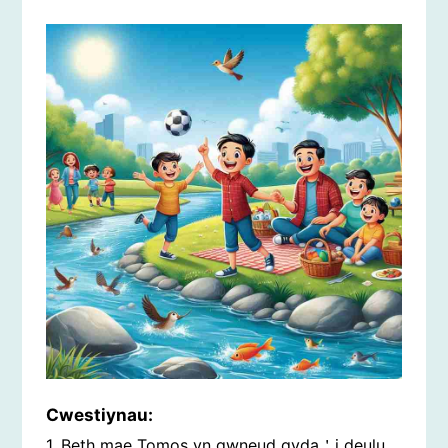
Cwestiynau:
1. Beth mae Tomos yn gwneud gyda＇i deulu