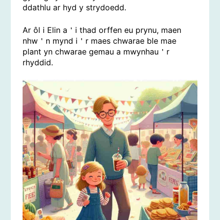
ddathlu ar hyd y strydoedd.
Ar ôl i Elin a＇i thad orffen eu prynu, maen
nhw＇n mynd i＇r maes chwarae ble mae
plant yn chwarae gemau a mwynhau＇r
rhyddid.