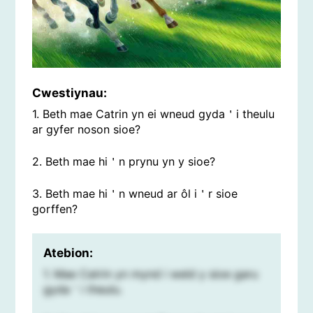
Cwestiynau:
1. Beth mae Catrin yn ei wneud gyda＇i theulu
ar gyfer noson sioe?
2. Beth mae hi＇n prynu yn y sioe?
3. Beth mae hi＇n wneud ar ôl i＇r sioe
gorffen?
Atebion:
1. Mae Catrin yn mynd i weld y sioe garu
gyda＇i theulu.