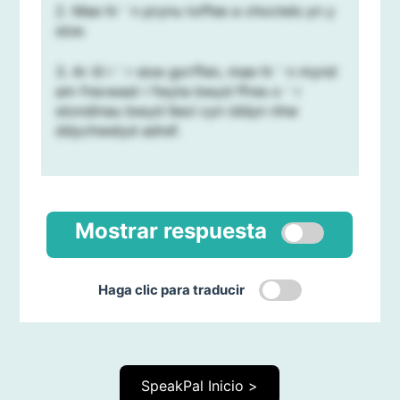
2. Mae hi＇n prynu toffee a choctels yn y
sioe.
3. Ar ôl i＇r sioe gorffen, mae hi＇n mynd
am frecwast i fwyta bwyd ffres o＇r
stondinau bwyd lleol cyn iddyn nhw
ddychwelyd adref.
Mostrar respuesta
Haga clic para traducir
SpeakPal Inicio >