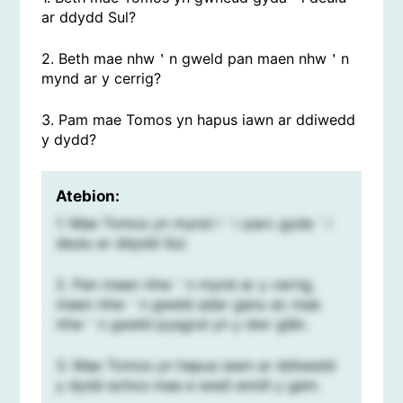
ar ddydd Sul?
2. Beth mae nhw＇n gweld pan maen nhw＇n
mynd ar y cerrig?
3. Pam mae Tomos yn hapus iawn ar ddiwedd
y dydd?
Atebion:
1. Mae Tomos yn mynd i＇r parc gyda＇i
deulu ar ddydd Sul.
2. Pan maen nhw＇n mynd ar y cerrig,
maen nhw＇n gweld adar ganu ac mae
nhw＇n gweld pysgod yn y dwr glân.
3. Mae Tomos yn hapus iawn ar ddiwedd
y dydd achos mae e wedi ennill y gem.