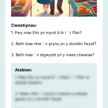
Cwestiynau:
1. Pwy mae Elin yn mynd â hi i＇r ffair?
2. Beth mae nhw＇n prynu yn y stondin fwyaf?
3. Beth mae＇n digwydd yn y maes chwarae?
Atebion:
1. Mae Elin yn mynd â＇i thad i＇r ffair ar
ddydd Sadwrn.
2. Maen nhw＇n prynu creision a deisen
gacen yn y stondin fwyaf.