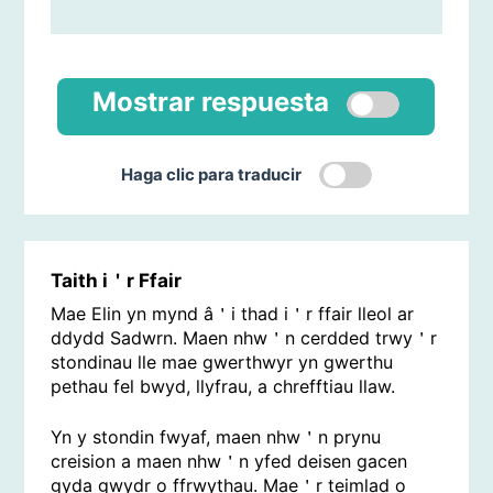
Mostrar respuesta
Haga clic para traducir
Taith i＇r Ffair
Mae Elin yn mynd â＇i thad i＇r ffair lleol ar
ddydd Sadwrn. Maen nhw＇n cerdded trwy＇r
stondinau lle mae gwerthwyr yn gwerthu
pethau fel bwyd, llyfrau, a chrefftiau llaw.
Yn y stondin fwyaf, maen nhw＇n prynu
creision a maen nhw＇n yfed deisen gacen
gyda gwydr o ffrwythau. Mae＇r teimlad o