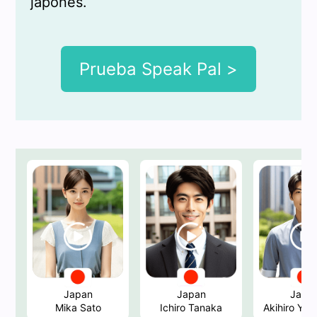
japonés.
Prueba Speak Pal >
Japan
Japan
Japa
Mika Sato
Ichiro Tanaka
Akihiro Ya