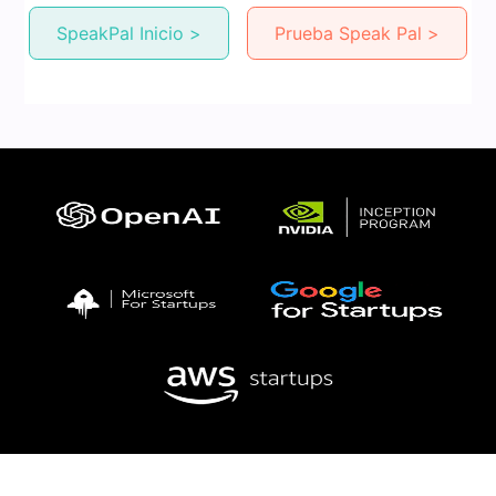
SpeakPal Inicio >
Prueba Speak Pal >