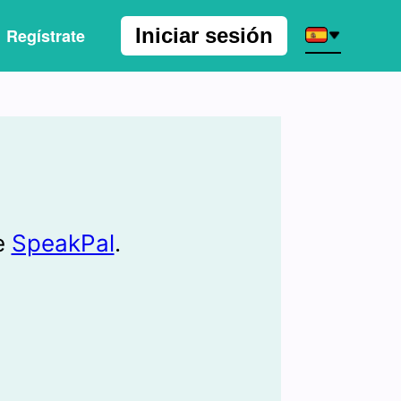
Iniciar sesión
Regístrate
de
SpeakPal
.