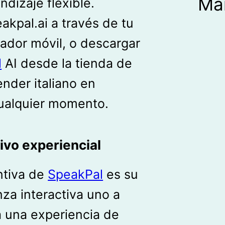
Ma
dizaje flexible.
kpal.ai a través de tu
dor móvil, o descargar
l
AI desde la tienda de
ender italiano en
cualquier momento.
ivo experiencial
intiva de
SpeakPal
es su
za interactiva uno a
a una experiencia de