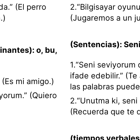
a.” (El perro
2.“Bilgisayar oyun
.)
(Jugaremos a un j
(Sentencias): Sen
nantes): o, bu,
1.“Seni seviyorum 
ifade edebilir.” (T
 (Es mi amigo.)
las palabras puede
tiyorum.” (Quiero
2.“Unutma ki, seni
(Recuerda que te q
(tiempos verbales