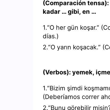
(Comparación tensa):
kadar … gibi, en …
1.“O her gün koşar.” (C
días.)
2.“O yarın koşacak.” (
(Verbos): yemek, içm
1.“Bizim şimdi koşmamı
(Deberíamos correr aho
2.“Bunu görebilir misi