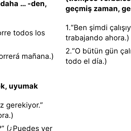
 daha … -den,
geçmiş zaman, g
1.“Ben şimdi çalışı
orre todos los
trabajando ahora.)
2.“O bütün gün çalı
Correrá mañana.)
todo el día.)
ek, uyumak
z gerekiyor.”
ra.)
n?” (¿Puedes ver