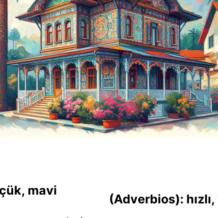
üçük, mavi
(Adverbios): hızlı,