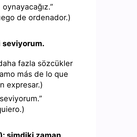
u oynayacağız.”
uego de ordenador.)
i seviyorum.
daha fazla sözcükler
e amo más de lo que
n expresar.)
 seviyorum.”
uiero.)
): şimdiki zaman,