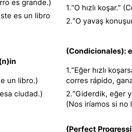
rro es grande.)
1.“O hızlı koşar.” (
Este es un libro
2.“O yavaş konuşur
(Condicionales): e
-(n)in
1.“Eğer hızlı koşars
ne un libro.)
corres rápido, gana
 esa ciudad.)
2.“Giderdik, eğer
(Nos iríamos si no 
(Perfect Progressiv