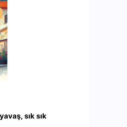
 yavaş, sık sık