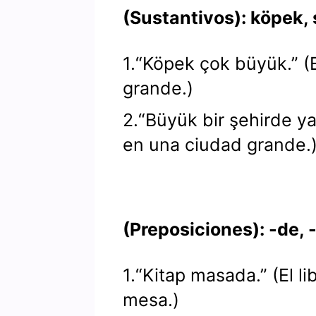
(Sustantivos): köpek, 
1.“Köpek çok büyük.” (
grande.)
2.“Büyük bir şehirde y
en una ciudad grande.
(Preposiciones): -de, 
1.“Kitap masada.” (El li
mesa.)