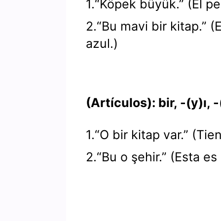
1.“Köpek büyük.” (El pe
2.“Bu mavi bir kitap.” (
azul.)
(Artículos): bir, -(y)ı, 
1.“O bir kitap var.” (Tie
2.“Bu o şehir.” (Esta es