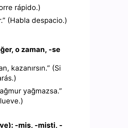
Corre rápido.)
.” (Habla despacio.)
ğer, o zaman, -se
an, kazanırsın.” (Si
rás.)
 yağmur yağmazsa.”
llueve.)
e): -miş, -mişti, -