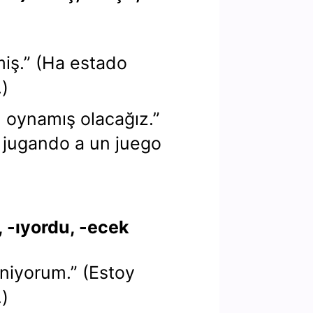
iş.” (Ha estado
)
u oynamış olacağız.”
jugando a un juego
, -ıyordu, -ecek
niyorum.” (Estoy
)