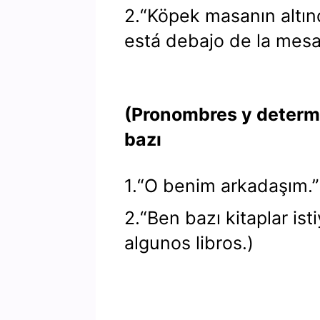
2.“Köpek masanın altınd
está debajo de la mesa
(Pronombres y determi
bazı
1.“O benim arkadaşım.”
2.“Ben bazı kitaplar is
algunos libros.)