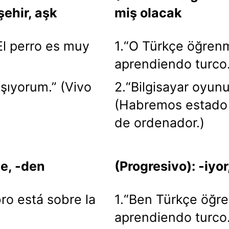
şehir, aşk
miş olacak
El perro es muy
1.“O Türkçe öğrenm
aprendiendo turco.
aşıyorum.” (Vivo
2.“Bilgisayar oyun
)
(Habremos estado 
de ordenador.)
-e, -den
(Progresivo): -iyor
bro está sobre la
1.“Ben Türkçe öğre
aprendiendo turco.