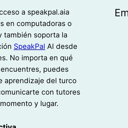
Em
cceso a speakpal.aia
es en computadoras o
y también soporta la
ción
SpeakPal
AI desde
es. No importa en qué
e encuentres, puedes
e aprendizaje del turco
comunicarte con tutores
 momento y lugar.
ctiva