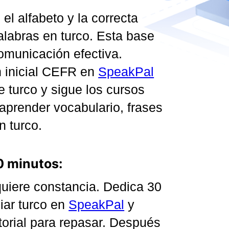
l alfabeto y la correcta
alabras en turco. Esta base
omunicación efectiva.
n inicial CEFR en
SpeakPal
e turco y sigue los cursos
aprender vocabulario, frases
n turco.
0 minutos:
uiere constancia. Dedica 30
iar turco en
SpeakPal
y
istorial para repasar. Después