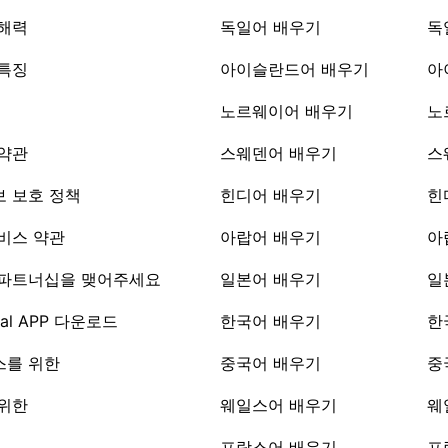
이해력
독일어 배우기
독
 특징
아이슬란드어 배우기
아
노르웨이어 배우기
노
 약관
스웨덴어 배우기
스
 보호 정책
힌디어 배우기
힌
비스 약관
아랍어 배우기
아
 파트너십을 맺어주세요
일본어 배우기
일
Pal APP 다운로드
한국어 배우기
한
스를 위한
중국어 배우기
중
 위한
웨일스어 배우기
웨
프랑스어 배우기
프