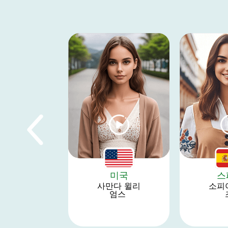
미국
스
사만다 윌리
소피
엄스 