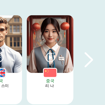
국
중국
독
 스미
리 나 
레온 피
 