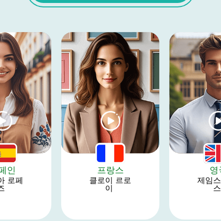
페인
프랑스
영
아 로페
클로이 르로
제임스
즈 
이 
스