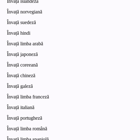
Învață islandeză
Învață norvegiană
Învață suedeză
Învață hindi
Învață limba arabă
Învață japoneză
Învață coreeană
Învață chineză
Învață galeză
Învață limba franceză
Învață italiană
Învață portugheză
Învață limba română
Învață limba spaniolă