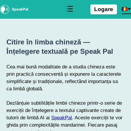
Logare
SpeakPal
Citire în limba chineză —
Înțelegere textuală pe Speak Pal
Cea mai bună modalitate de a studia chineza este
prin practică consecventă și expunere la caracterele
simplificate și tradiționale, reflectând importanța sa
ca limbă globală.
Dezlănțuie subtilitățile limbii chineze printr-o serie de
exerciții de înțelegere a textului captivante create de
tutorii de limbă AI ai
SpeakPal
. Aceste exerciții te vor
ghida prin complexitățile mandarinei. Fiecare pasaj