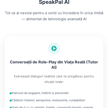
SpeakPal AI
Tot ce ai nevoie pentru a vorbi cu încredere în orice limbă
— alimentat de tehnologie avansată AI
Conversații de Role-Play din Viața Reală (Tutor
AI)
Exersează dialoguri realiste care te pregătesc pentru
situații reale:
Interviuri de angajare, întâlniri și prezentări
Călătorii: hoteluri, aeroporturi, restaurante, cumpărături
Viața de zi cu zi: prieteni, familie, conversații banale, urgențe