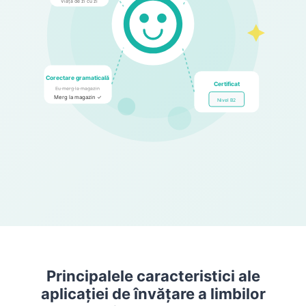
Viața de zi cu zi
Corectare gramaticală
Certificat
Eu merg la magazin
Merg la magazin ✓
Nivel B2
Principalele caracteristici ale
aplicației de învățare a limbilor