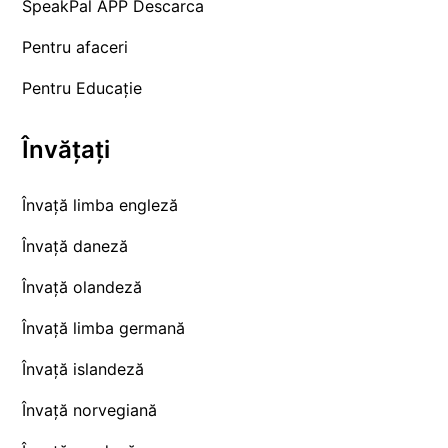
SpeakPal APP Descarca
Pentru afaceri
Pentru Educație
Învățați
Învață limba engleză
Învață daneză
Învață olandeză
Învață limba germană
Învață islandeză
Învață norvegiană