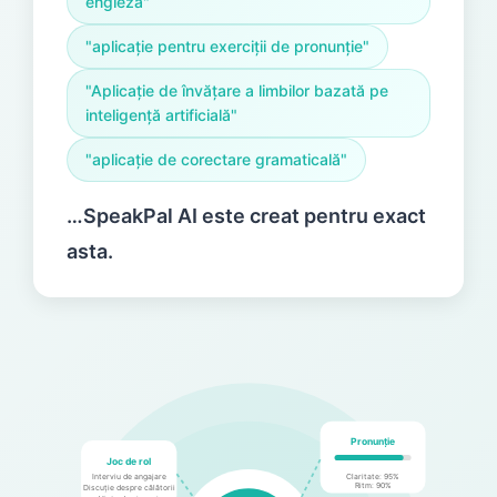
engleză"
"aplicație pentru exerciții de pronunție"
"Aplicație de învățare a limbilor bazată pe
inteligență artificială"
"aplicație de corectare gramaticală"
…SpeakPal AI este creat pentru exact
asta.
Pronunție
Joc de rol
Interviu de angajare
Claritate: 95%
Ritm: 90%
Discuție despre călătorii