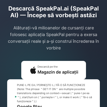
Descarcă SpeakPal.ai (SpeakPal
AI) — Începe să vorbești astăzi
Alăturați-vă milioanelor de cursanți care
folosesc aplicația SpeakPal pentru a exersa
conversații reale și a-și construi încrederea în
vorbire
Descarcă pe the
Magazin de aplicații
PUNE-L PE EA / PORNEȘTE-L / FĂ-O SĂ FUNCȚIONEZE
(Note: The phrase ＂GET IT ON＂ are multiple possible
translations depending on context—sexual (＂pune-l pe ea
＂), start/turn on (＂pornește-l＂), or make it work (＂fă-o să
funcționeze＂).)
Google Play