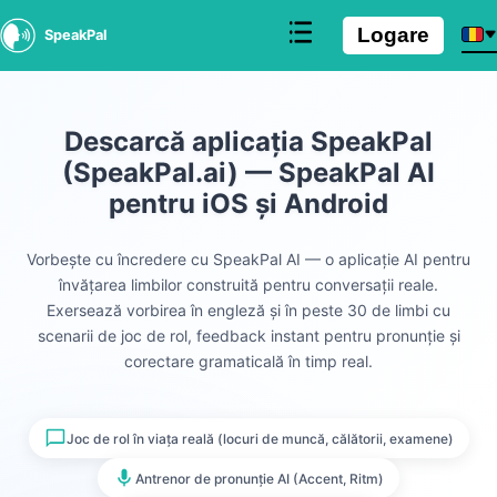
Logare
SpeakPal
Descarcă aplicația SpeakPal
(SpeakPal.ai) — SpeakPal AI
pentru iOS și Android
Vorbește cu încredere cu SpeakPal AI — o aplicație AI pentru
învățarea limbilor construită pentru conversații reale.
Exersează vorbirea în engleză și în peste 30 de limbi cu
scenarii de joc de rol, feedback instant pentru pronunție și
corectare gramaticală în timp real.
Joc de rol în viața reală (locuri de muncă, călătorii, examene)
Antrenor de pronunție AI (Accent, Ritm)