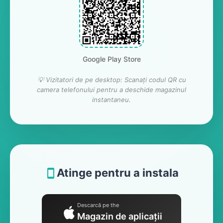
Google Play Store
💡 Vizitatori de pe desktop: Scanați codul QR cu
camera telefonului pentru a deschide magazinul
instantaneu.
Atinge pentru a instala
Descarcă pe the
Magazin de aplicații