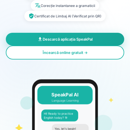
Corecție instantanee a gramaticii
Certificat de Limbaj AI (Verificat prin QR)
Descarcă aplicația SpeakPal
Încearcă online gratuit →
SpeakPal AI
Language Learning
Hi! Ready to practice
English today? 🎯