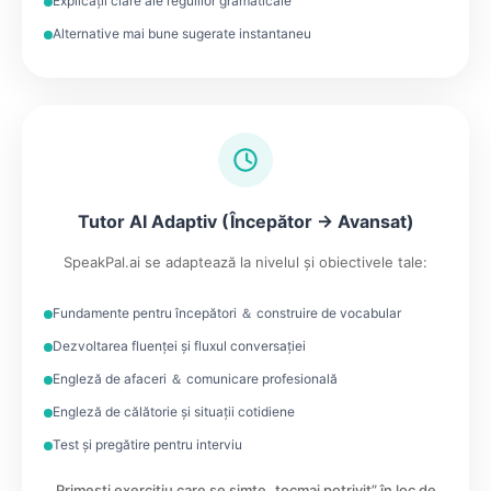
Explicații clare ale regulilor gramaticale
Alternative mai bune sugerate instantaneu
Tutor AI Adaptiv (Începător → Avansat)
SpeakPal.ai se adaptează la nivelul și obiectivele tale:
Fundamente pentru începători ＆ construire de vocabular
Dezvoltarea fluenței și fluxul conversației
Engleză de afaceri ＆ comunicare profesională
Engleză de călătorie și situații cotidiene
Test și pregătire pentru interviu
Primești exercițiu care se simte „tocmai potrivit” în loc de