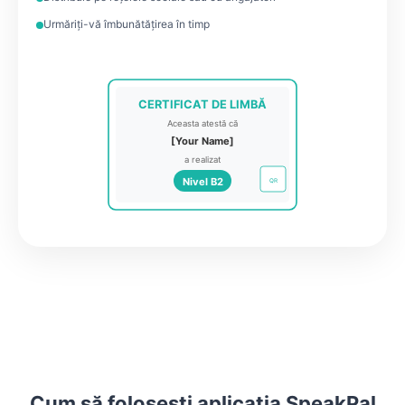
Urmăriți-vă îmbunătățirea în timp
CERTIFICAT DE LIMBĂ
Aceasta atestă că
[Your Name]
a realizat
Nivel B2
QR
Cum să folosești aplicația SpeakPal