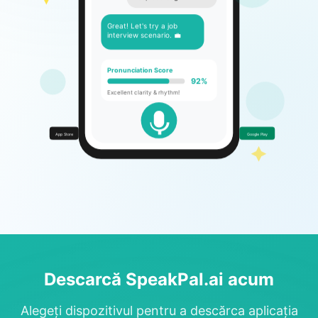
Yes, let's begin!
Great! Let's try a job
interview scenario. 💼
Pronunciation Score
92%
Excellent clarity & rhythm!
App Store
Google Play
Descarcă SpeakPal.ai acum
Alegeți dispozitivul pentru a descărca aplicația