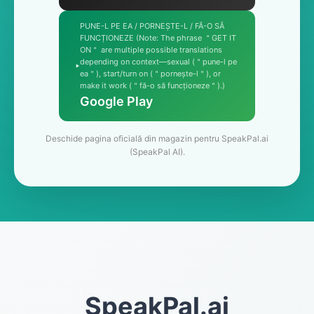
PUNE-L PE EA / PORNEȘTE-L / FĂ-O SĂ
FUNCȚIONEZE (Note: The phrase ＂GET IT
ON＂ are multiple possible translations
depending on context—sexual (＂pune-l pe
ea＂), start/turn on (＂pornește-l＂), or
make it work (＂fă-o să funcționeze＂).)
Google Play
Deschide pagina oficială din magazin pentru SpeakPal.ai
(SpeakPal AI).
SpeakPal.ai