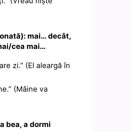
i.” (Vreau nişte
onată): mai… decât,
 mai/cea mai…
are zi.” (El aleargă în
ne.” (Mâine va
a bea, a dormi