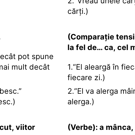
2.“Vreau unele cărț
cărţi.)
.
(Comparație tensi
la fel de… ca, cel
decât pot spune
mai mult decât
1.“El aleargă în fiec
fiecare zi.)
ubesc.”
2.“El va alerga mâi
esc.)
alerga.)
cut, viitor
(Verbe): a mânca, 