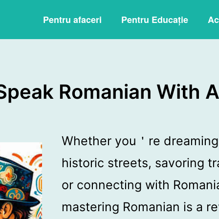
Pentru afaceri
Pentru Educație
Ac
Speak Romanian With A
Whether you＇re dreaming 
historic streets, savoring 
or connecting with Romani
mastering Romanian is a re