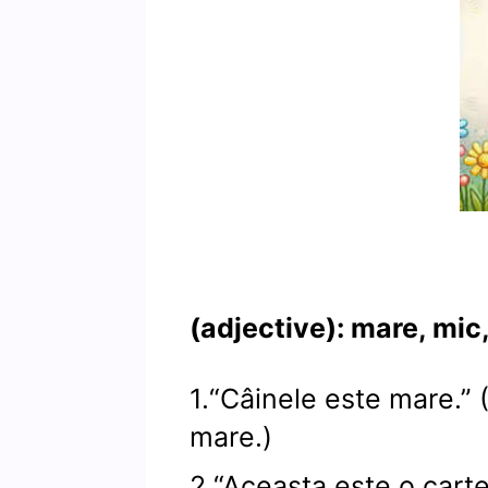
(adjective): mare, mic
1.“Câinele este mare.” 
mare.)
2.“Aceasta este o carte