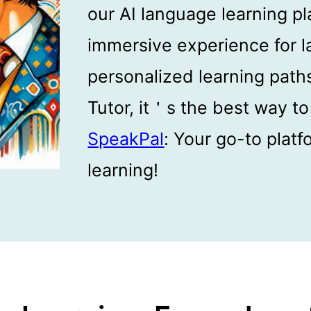
our AI language learning pl
immersive experience for l
personalized learning pat
Tutor, it＇s the best way t
SpeakPal
: Your go-to platf
learning!