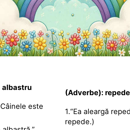
, albastru
(Adverbe): repede,
(Câinele este
1.“Ea aleargă reped
repede.)
 albastră.”