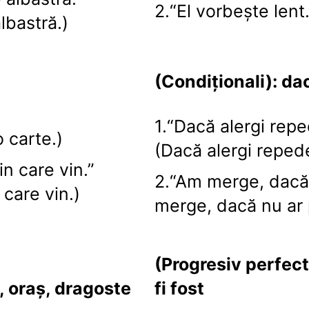
2.“El vorbește lent
lbastră.)
(Condiționali): dac
1.“Dacă alergi repe
o carte.)
(Dacă alergi repede
in care vin.”
2.“Am merge, dacă 
 care vin.)
merge, dacă nu ar 
(Progresiv perfect)
, oraș, dragoste
fi fost