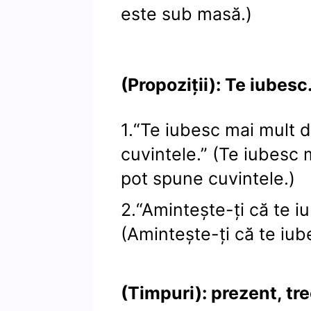
este sub masă.)
(Propoziții): Te iubesc
1.“Te iubesc mai mult 
cuvintele.” (Te iubesc 
pot spune cuvintele.)
2.“Amintește-ți că te i
(Amintește-ți că te iub
(Timpuri): prezent, tre