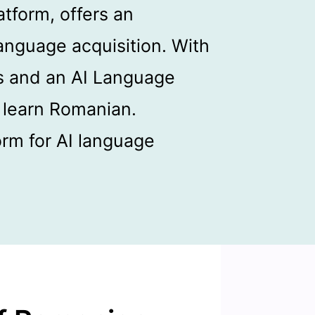
atform, offers an
anguage acquisition. With
hs and an AI Language
o learn Romanian.
orm for AI language