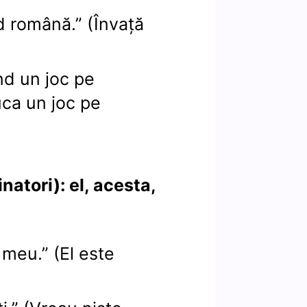
nd română.” (Învață
nd un joc pe
uca un joc pe
atori): el, acesta,
 meu.” (El este