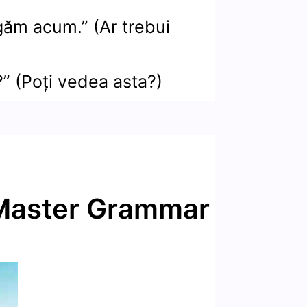
rgăm acum.” (Ar trebui
?” (Poți vedea asta?)
 Master Grammar