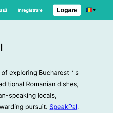
Logare
asă
Înregistrare
I
of exploring Bucharest＇s
traditional Romanian dishes,
an-speaking locals,
warding pursuit.
SpeakPal
,