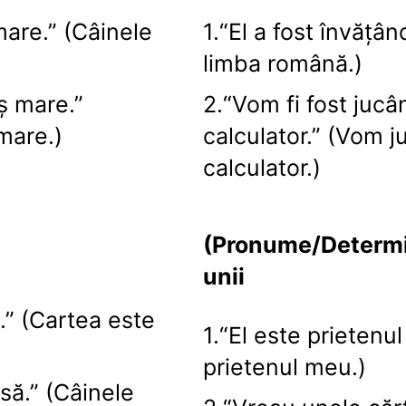
mare.” (Câinele
1.“El a fost învățâ
limba română.)
ș mare.”
2.“Vom fi fost jucâ
mare.)
calculator.” (Vom j
calculator.)
(Pronume/Determin
unii
.” (Cartea este
1.“El este prietenul
prietenul meu.)
să.” (Câinele