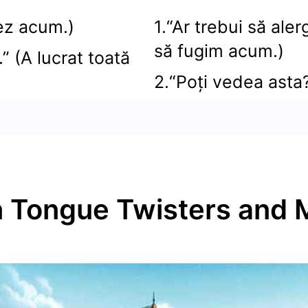
ez acum.)
1.“Ar trebui să ale
să fugim acum.)
.” (A lucrat toată
2.“Poți vedea asta
 Tongue Twisters and