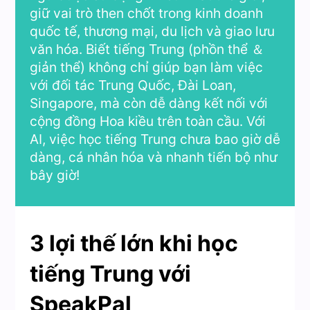
giữ vai trò then chốt trong kinh doanh
quốc tế, thương mại, du lịch và giao lưu
văn hóa. Biết tiếng Trung (phồn thể ＆
giản thể) không chỉ giúp bạn làm việc
với đối tác Trung Quốc, Đài Loan,
Singapore, mà còn dễ dàng kết nối với
cộng đồng Hoa kiều trên toàn cầu. Với
AI, việc học tiếng Trung chưa bao giờ dễ
dàng, cá nhân hóa và nhanh tiến bộ như
bây giờ!
3 lợi thế lớn khi học
tiếng Trung với
SpeakPal