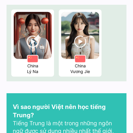
China
China
Lý Na
Vương Jie
Vì sao người Việt nên học tiếng
Trung?
Tiếng Trung là một trong những ngôn
ngữ được sử dụng nhiều nhất thế giới,