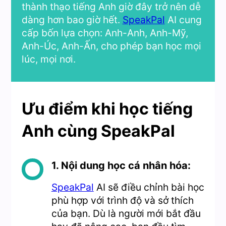
thành thạo tiếng Anh giờ đây trở nên dễ
dàng hơn bao giờ hết.
SpeakPal
AI cung
cấp bốn lựa chọn: Anh-Anh, Anh-Mỹ,
Anh-Úc, Anh-Ấn, cho phép bạn học mọi
lúc, mọi nơi.
Ưu điểm khi học tiếng
Anh cùng SpeakPal
1. Nội dung học cá nhân hóa:
SpeakPal
AI sẽ điều chỉnh bài học
phù hợp với trình độ và sở thích
của bạn. Dù là người mới bắt đầu