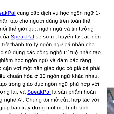
eakPal
cung cấp dịch vụ học ngôn ngữ 1-
 nhân tạo cho người dùng trên toàn thế
 nối thế giới qua ngôn ngữ và tin tưởng
I của
SpeakPal
sẽ sớm chuyển từ các nền
ý, trở thành trợ lý ngôn ngữ cá nhân cho
ục sử dụng các công nghệ trí tuệ nhân tạo
 nghiệm học ngôn ngữ và đảm bảo rằng
p cận với một nền giáo dục có giá cả phải
tiêu chuẩn hóa ở 30 ngôn ngữ khác nhau.
 tạo trong giáo dục ngôn ngữ phù hợp với
ơng lai, và
SpeakPal
là sản phẩm hoàn
ng nghệ AI. Chúng tôi mở cửa hợp tác với
 giúp bạn xây dựng một mô hình kinh