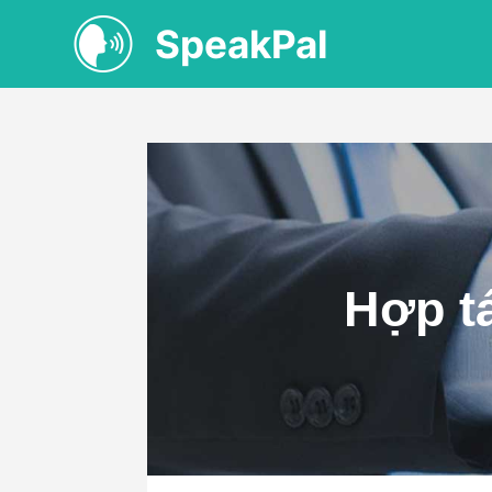
SpeakPal
Hợp t