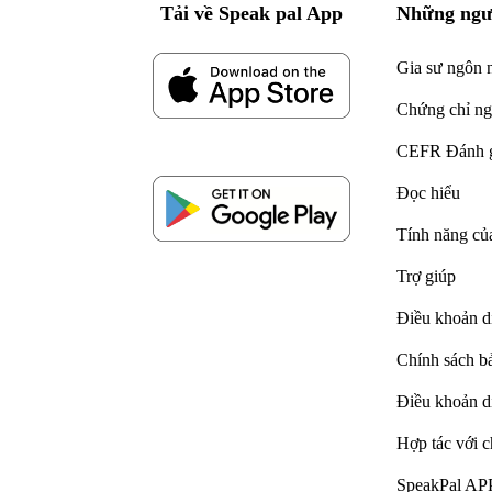
Tải về Speak pal App
Những ngư
Gia sư ngôn 
Chứng chỉ n
CEFR Đánh 
Đọc hiểu
Tính năng của
Trợ giúp
Điều khoản d
Chính sách b
Điều khoản dị
Hợp tác với c
SpeakPal APP