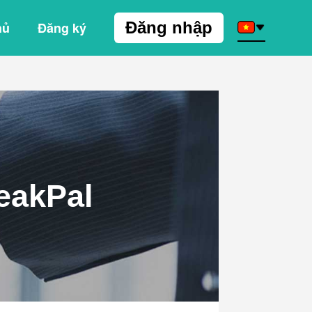
Đăng nhập
hủ
Đăng ký
eakPal