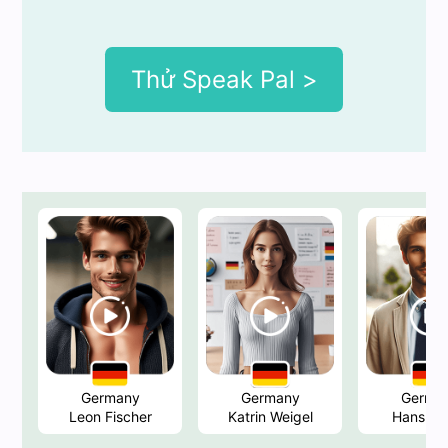
Thử Speak Pal >
Germany
Germany
Germa
Leon Fischer
Katrin Weigel
Hans Mul