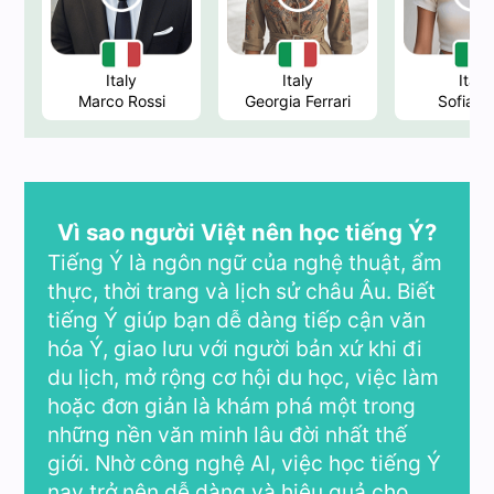
Italy
Italy
Italy
Marco Rossi
Georgia Ferrari
Sofia Be
Vì sao người Việt nên học tiếng Ý?
Tiếng Ý là ngôn ngữ của nghệ thuật, ẩm
thực, thời trang và lịch sử châu Âu. Biết
tiếng Ý giúp bạn dễ dàng tiếp cận văn
hóa Ý, giao lưu với người bản xứ khi đi
du lịch, mở rộng cơ hội du học, việc làm
hoặc đơn giản là khám phá một trong
những nền văn minh lâu đời nhất thế
giới. Nhờ công nghệ AI, việc học tiếng Ý
nay trở nên dễ dàng và hiệu quả cho